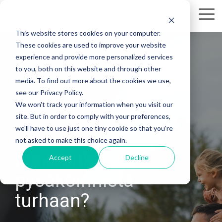
Skip
to
Tog
the
Me
This website stores cookies on your computer.
main
These cookies are used to improve your website
content.
experience and provide more personalized services
to you, both on this website and through other
media. To find out more about the cookies we use,
see our Privacy Policy.
We won't track your information when you visit our
site. But in order to comply with your preferences,
we'll have to use just one tiny cookie so that you're
1 MINUUTIN LUKU
not asked to make this choice again.
Maksoitko
Accept
Decline
pysäköinnistä
turhaan?