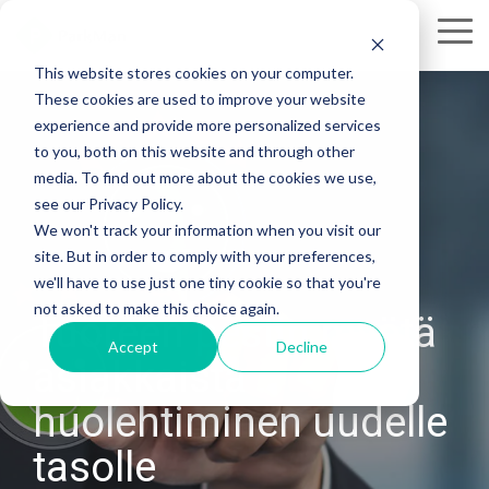
Skip
to
Tog
the
Me
This website stores cookies on your computer.
main
These cookies are used to improve your website
content.
experience and provide more personalized services
to you, both on this website and through other
media. To find out more about the cookies we use,
see our Privacy Policy.
We won't track your information when you visit our
site. But in order to comply with your preferences,
we'll have to use just one tiny cookie so that you're
not asked to make this choice again.
Tuoreen pestin myötä
Accept
Decline
asiakkaista
huolehtiminen uudelle
tasolle