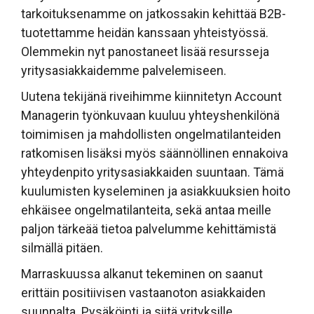
tarkoituksenamme on jatkossakin kehittää B2B-
tuotettamme heidän kanssaan yhteistyössä.
Olemmekin nyt panostaneet lisää resursseja
yritysasiakkaidemme palvelemiseen.
Uutena tekijänä riveihimme kiinnitetyn Account
Managerin työnkuvaan kuuluu yhteyshenkilönä
toimimisen ja mahdollisten ongelmatilanteiden
ratkomisen lisäksi myös säännöllinen ennakoiva
yhteydenpito yritysasiakkaiden suuntaan. Tämä
kuulumisten kyseleminen ja asiakkuuksien hoito
ehkäisee ongelmatilanteita, sekä antaa meille
paljon tärkeää tietoa palvelumme kehittämistä
silmällä pitäen.
Marraskuussa alkanut tekeminen on saanut
erittäin positiivisen vastaanoton asiakkaiden
suunnalta. Pysäköinti ja siitä yrityksille