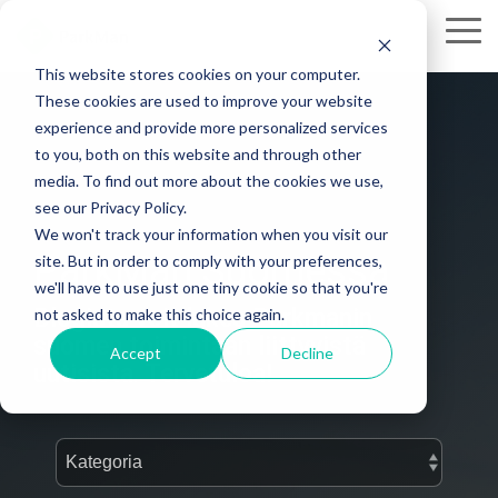
Skip
to
Tog
the
Me
This website stores cookies on your computer.
main
These cookies are used to improve your website
content.
experience and provide more personalized services
to you, both on this website and through other
media. To find out more about the cookies we use,
see our Privacy Policy.
We won't track your information when you visit our
ParkMan Suomessa
site. But in order to comply with your preferences,
we'll have to use just one tiny cookie so that you're
Blogista voit lukea Parkmanin
not asked to make this choice again.
suomen toimintaan liittyvistä
Accept
Decline
uutisista. Tervetuloa!