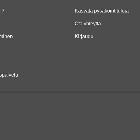
li?
Kasvata pysäköintituloja
Ota yhteyttä
minen
Kirjaudu
spalvelu