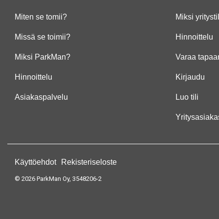
Miten se tomii?
Miksi yritysti
Missä se toimii?
Hinnoittelu
Miksi ParkMan?
Varaa tapaa
Hinnoittelu
Kirjaudu
Asiakaspalvelu
Luo tili
Yritysasiaka
Käyttöehdot
Rekisteriseloste
© 2026 ParkMan Oy, 3548206-2