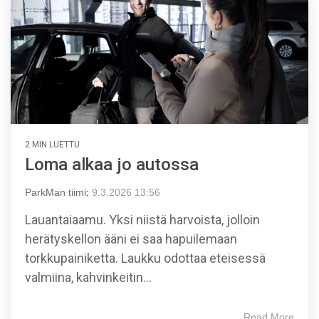
2 MIN LUETTU
Loma alkaa jo autossa
ParkMan tiimi
:
9.3.2026 13:56
Lauantaiaamu. Yksi niistä harvoista, jolloin
herätyskellon ääni ei saa hapuilemaan
torkkupainiketta. Laukku odottaa eteisessä
valmiina, kahvinkeitin...
Read More