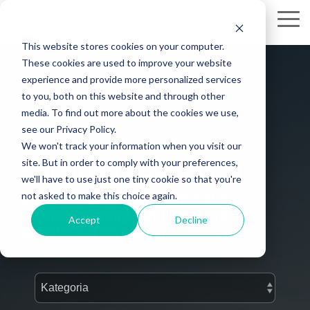
Skip
to
Tog
the
Me
This website stores cookies on your computer.
main
These cookies are used to improve your website
content.
experience and provide more personalized services
to you, both on this website and through other
media. To find out more about the cookies we use,
see our Privacy Policy.
We won't track your information when you visit our
ParkMan Suomessa
site. But in order to comply with your preferences,
we'll have to use just one tiny cookie so that you're
Blogista voit lukea Parkmanin
not asked to make this choice again.
suomen toimintaan liittyvistä
Accept
Decline
uutisista. Tervetuloa!