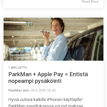
Read More
1 MIN LUETTU
ParkMan + Apple Pay = Entistä
nopeampi pysäköinti
ParkMan tiimi
:
20.5.2025 15:20
Hyviä uutisia kaikille iPhonen käyttäjille!
ParkMan-sovelluksessa voi nyt maksaa