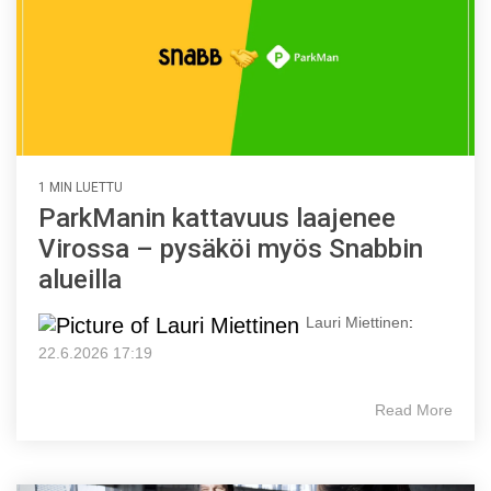
1 MIN LUETTU
ParkManin kattavuus laajenee
Virossa – pysäköi myös Snabbin
alueilla
Lauri Miettinen
:
22.6.2026 17:19
Read More