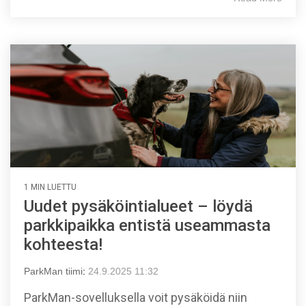
1 MIN LUETTU
Uudet pysäköintialueet – löydä
parkkipaikka entistä useammasta
kohteesta!
ParkMan tiimi
:
24.9.2025 11:32
ParkMan-sovelluksella voit pysäköidä niin